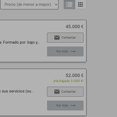
45.000 €
email
Contactar
Formado por: bajo y...
trending_flat
Ver más
52.000 €
¡Ha bajado 3.000 €!
email
sus servicios (su...
Contactar
trending_flat
Ver más