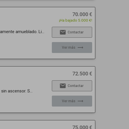
70.000 €
¡Ha bajado 5.000 €!
email
mente amueblado. Li...
Contactar
trending_flat
Ver más
72.500 €
email
Contactar
sin ascensor. S...
trending_flat
Ver más
75.000 €