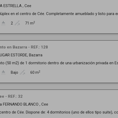
LA ESTRELLA , Cee
úplex en el centro de Cée. Completamente amueblado y listo para entra
2
2
71 m
to en Bazarra - REF.: 128
LUGAR ESTORDE, Bazarra
o (50 m2) de 1 dormitorio dentro de una urbanización privada en Es
2
Bajo
60 m
ee - REF.: 32
da FERNANDO BLANCO , Cee
centro de Cée. Dispone de: 4 dormitorios (uno de ellos tipo suite), co