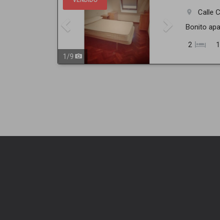
VENDIDO
Calle
room
Bonito apa
2
1
1
/
9