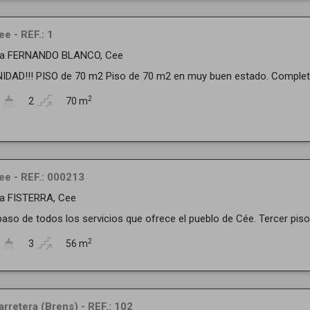
e - REF.: 1
da FERNANDO BLANCO, Cee
IDAD!!! PISO de 70 m2 Piso de 70 m2 en muy buen estado. Completa
2
2
70 m
ee - REF.: 000213
a FISTERRA, Cee
paso de todos los servicios que ofrece el pueblo de Cée. Tercer piso 
2
3
56 m
arretera (Brens) - REF.: 102