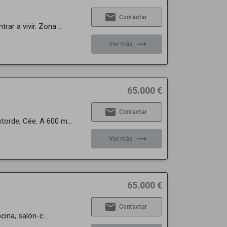
email
Contactar
r a vivir. Zona ...
trending_flat
Ver más
65.000 €
email
Contactar
torde, Cée. A 600 m...
trending_flat
Ver más
65.000 €
email
Contactar
cina, salón-c...