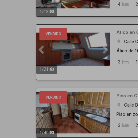
4
2
1
/
18
Previous
Next
Ático en 
VENDIDO
Calle
room
Ático de 1
3
1
1
/
21
Previous
Next
Piso en C
VENDIDO
Calle 
room
Piso en zo
3
2
1
/
40