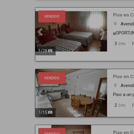
Previous
Next
Piso en Ce
VENDIDO
Aveni
room
¡¡¡OPORTUN
3
1
1
/
28
Previous
Next
Piso en C
VENDIDO
Avenid
room
Piso a un 
2
1
1
/
15
Previous
Next
Piso en C