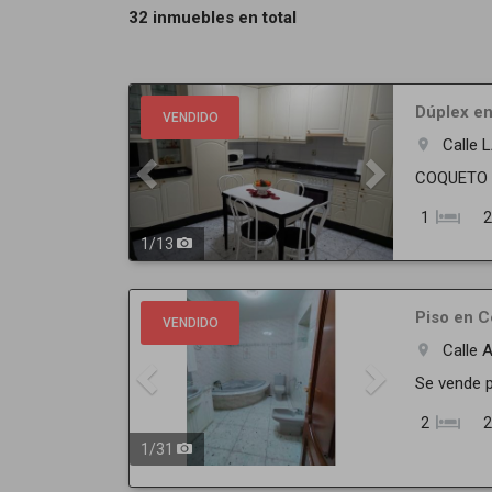
32 inmuebles en total
Previous
Next
Dúplex en
VENDIDO
Calle 
room
COQUETO DÚ
1
2
1
/
13
Previous
Next
Piso en C
VENDIDO
Calle 
room
Se vende p
2
2
1
/
31