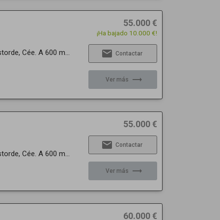
55.000 €
¡Ha bajado 10.000 €!
email
torde, Cée. A 600 m...
Contactar
trending_flat
Ver más
55.000 €
email
Contactar
torde, Cée. A 600 m...
trending_flat
Ver más
60.000 €