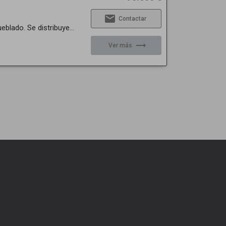
email
Contactar
lado. Se distribuye...
trending_flat
Ver más