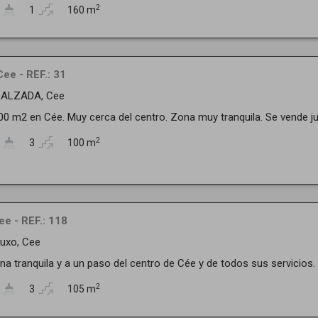
2
1
160 m
Cee - REF.: 31
 CALZADA, Cee
00 m2 en Cée. Muy cerca del centro. Zona muy tranquila. Se vende ju
2
3
100 m
ee - REF.: 118
Buxo, Cee
na tranquila y a un paso del centro de Cée y de todos sus servicios. Di
2
3
105 m