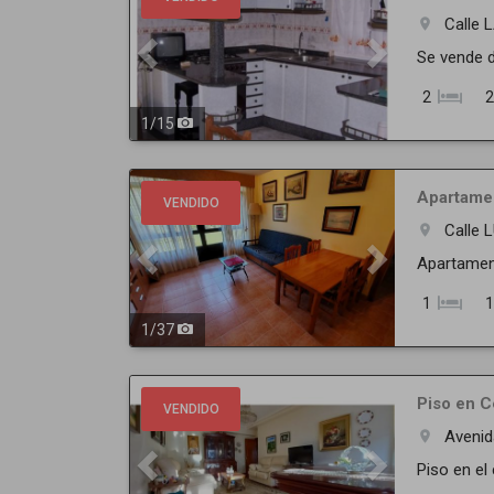
Calle 
room
Se vende d
2
2
1
/
15
Previous
Next
Apartamen
VENDIDO
Calle 
room
Apartament
1
1
1
/
37
Previous
Next
Piso en C
VENDIDO
Aveni
room
Piso en el 