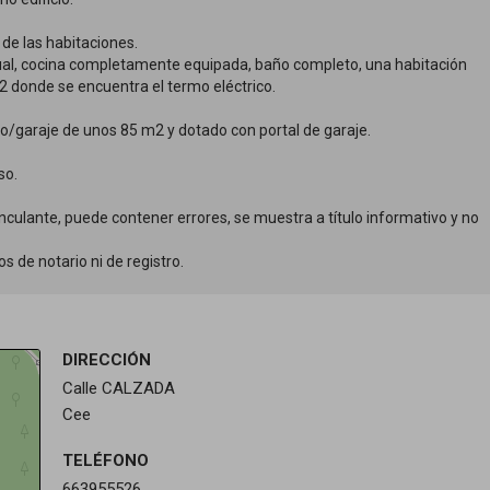
de las habitaciones.
idual, cocina completamente equipada, baño completo, una habitación
2 donde se encuentra el termo eléctrico.
ajo/garaje de unos 85 m2 y dotado con portal de garaje.
so.
culante, puede contener errores, se muestra a título informativo y no
s de notario ni de registro.
DIRECCIÓN
Calle CALZADA
Cee
TELÉFONO
663955526