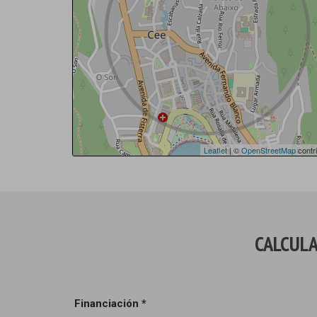
Leaflet
| ©
OpenStreetMap
contri
CALCULA
Financiación *