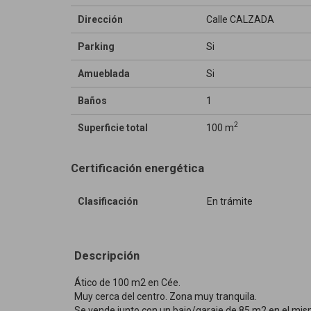
Dirección
Calle CALZADA
Parking
Si
Amueblada
Si
Baños
1
2
Superficie total
100 m
Certificación energética
Clasificación
En trámite
Descripción
Ático de 100 m2 en Cée.
Muy cerca del centro. Zona muy tranquila.
Se vende junto con un bajo/garaje de 85 m2 en el mism