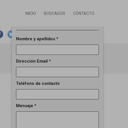
INICIO
BUSCADOR
CONTACTO
Solicitar información del inmueble
email
print
ANTERIOR
SIGUIENTE
Nombre y apellidos *
Dirección Email *
Teléfono de contacto
Mensaje *