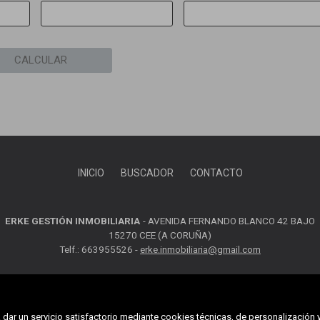
CALCULAR
INICIO
BUSCADOR
CONTACTO
ERKE GESTIÓN INMOBILIARIA
-
AVENIDA FERNANDO BLANCO 42 BAJO
15270 CEE (A CORUÑA)
Telf.: 663955526 -
erke.inmobiliaria@gmail.com
MAPA WEB
AVISO LEGAL
POLÍTICA DE COOKIES
dar un servicio satisfactorio mediante cookies técnicas, de personalización 