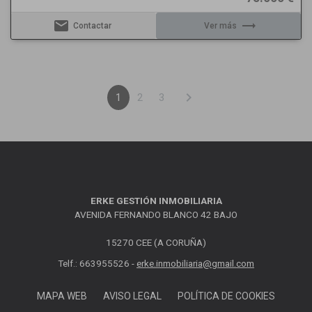
email
trending_flat
Contactar
Ver más
chevron_right
1
2
3
ERKE GESTIÓN INMOBILIARIA
AVENIDA FERNANDO BLANCO 42 BAJO
15270 CEE (A CORUÑA)
Telf.: 663955526 -
erke.inmobiliaria@gmail.com
MAPA WEB
AVISO LEGAL
POLÍTICA DE COOKIES