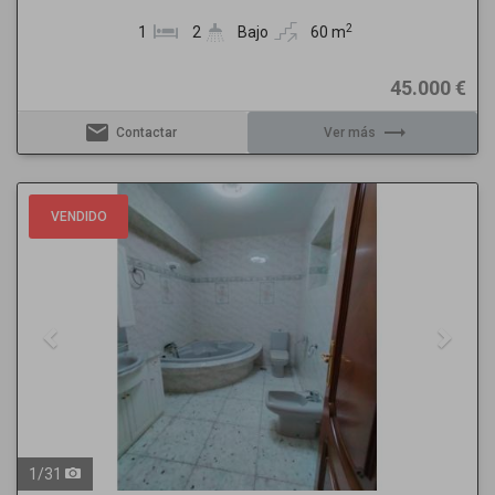
2
1
2
Bajo
60 m
45.000 €
email
trending_flat
Contactar
Ver más
Previous
Next
VENDIDO
1
/
31