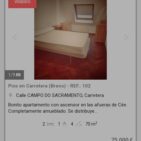
VENDIDO
1
/
9
Piso en Carretera (Brens) - REF.: 102
Calle CAMPO DO SACRAMENTO, Carretera
room
Bonito apartamento con ascensor en las afueras de Cée.
Completamente amueblado. Se distribuye...
2
2
1
4
70 m
75.000 €