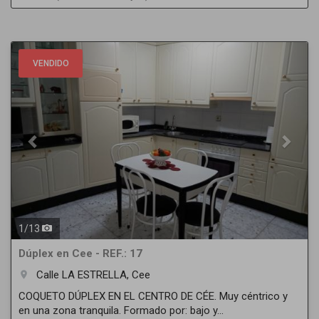
Previous
Next
VENDIDO
1
/
13
Dúplex en Cee - REF.: 17
Calle LA ESTRELLA, Cee
room
COQUETO DÚPLEX EN EL CENTRO DE CÉE. Muy céntrico y
en una zona tranquila. Formado por: bajo y...