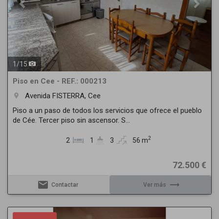
1
/
15
Piso en Cee - REF.: 000213
Avenida FISTERRA, Cee
room
Piso a un paso de todos los servicios que ofrece el pueblo
de Cée. Tercer piso sin ascensor. S...
2
2
1
3
56 m
72.500 €
email
trending_flat
Contactar
Ver más
Previous
Next