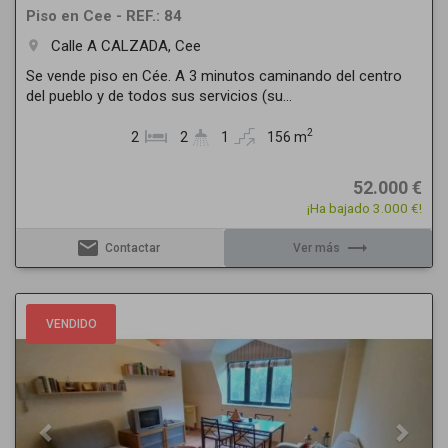
Piso en Cee - REF.: 84
Calle A CALZADA, Cee
room
Se vende piso en Cée. A 3 minutos caminando del centro
del pueblo y de todos sus servicios (su...
2
2
2
1
156 m
52.000 €
¡Ha bajado 3.000 €!
email
trending_flat
Contactar
Ver más
Previous
Next
VENDIDO