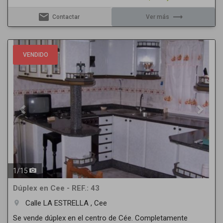
email
trending_flat
Contactar
Ver más
Previous
Next
VENDIDO
1
/
15
Dúplex en Cee - REF.: 43
Calle LA ESTRELLA , Cee
room
Se vende dúplex en el centro de Cée. Completamente