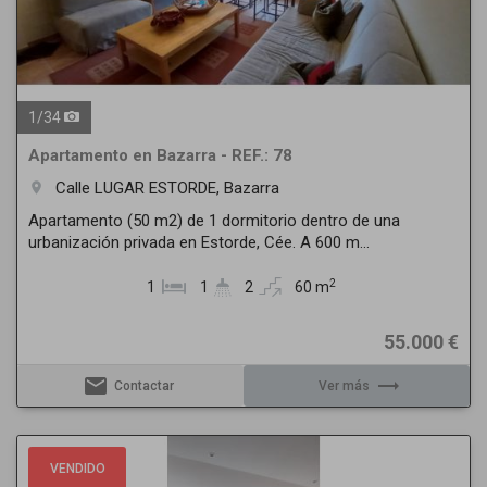
1
/
34
Apartamento en Bazarra - REF.: 78
Calle LUGAR ESTORDE, Bazarra
room
Apartamento (50 m2) de 1 dormitorio dentro de una
urbanización privada en Estorde, Cée. A 600 m...
2
1
1
2
60 m
55.000 €
email
trending_flat
Contactar
Ver más
Previous
Next
VENDIDO