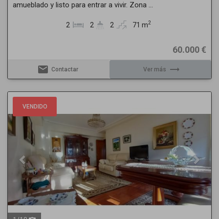
amueblado y listo para entrar a vivir. Zona ...
2
2
2
2
71 m
60.000 €
email
trending_flat
Contactar
Ver más
Previous
Next
VENDIDO