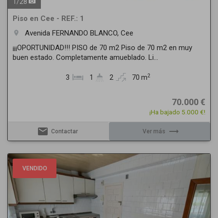
1
/
28
Piso en Cee - REF.: 1
Avenida FERNANDO BLANCO, Cee
room
¡¡¡OPORTUNIDAD!!! PISO de 70 m2 Piso de 70 m2 en muy
buen estado. Completamente amueblado. Li...
2
3
1
2
70 m
70.000 €
¡Ha bajado 5.000 €!
email
trending_flat
Contactar
Ver más
Previous
Next
VENDIDO