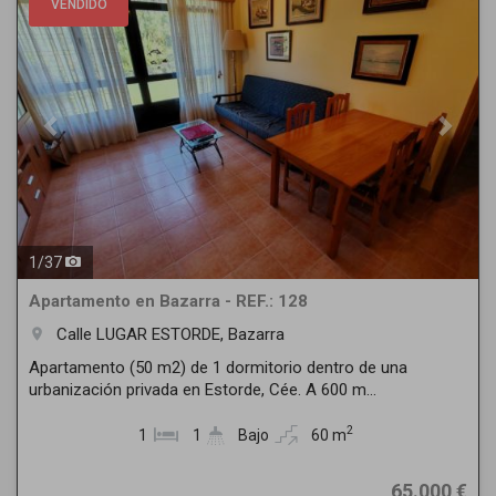
VENDIDO
1
/
37
Apartamento en Bazarra - REF.: 128
Calle LUGAR ESTORDE, Bazarra
room
Apartamento (50 m2) de 1 dormitorio dentro de una
urbanización privada en Estorde, Cée. A 600 m...
2
1
1
Bajo
60 m
65.000 €