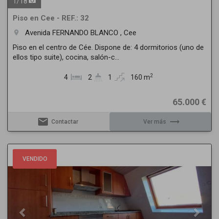
1
/
18
Piso en Cee - REF.: 32
Avenida FERNANDO BLANCO , Cee
room
Piso en el centro de Cée. Dispone de: 4 dormitorios (uno de
ellos tipo suite), cocina, salón-c...
2
4
2
1
160 m
65.000 €
email
trending_flat
Contactar
Ver más
Previous
Next
VENDIDO