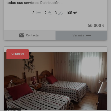
todos sus servicios. Distribución: ...
2
3
2
3
105 m
66.000 €
email
trending_flat
Contactar
Ver más
Previous
Next
VENDIDO