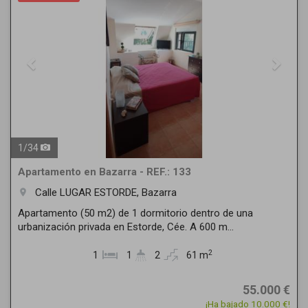
1
/
34
Apartamento en Bazarra - REF.: 133
Calle LUGAR ESTORDE, Bazarra
room
Apartamento (50 m2) de 1 dormitorio dentro de una
urbanización privada en Estorde, Cée. A 600 m...
2
1
1
2
61 m
55.000 €
¡Ha bajado 10.000 €!