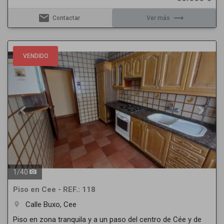
email
trending_flat
Contactar
Ver más
Previous
Next
VENDIDO
1
/
40
Piso en Cee - REF.: 118
Calle Buxo, Cee
room
Piso en zona tranquila y a un paso del centro de Cée y de