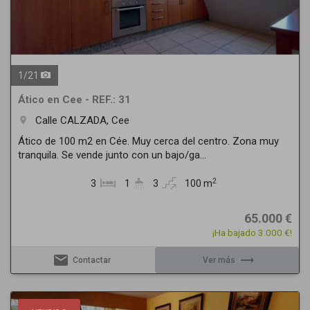
1
/
21
Ático en Cee - REF.: 31
Calle CALZADA, Cee
room
Ático de 100 m2 en Cée. Muy cerca del centro. Zona muy
tranquila. Se vende junto con un bajo/ga...
2
3
1
3
100 m
65.000 €
¡Ha bajado 3.000 €!
email
trending_flat
Contactar
Ver más
Previous
Next