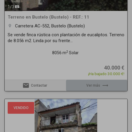
1
/
3
Terreno en Bustelo (Bustelo) - REF.: 11
Carretera AC-552, Bustelo (Bustelo)
room
Se vende finca rústica con plantación de eucaliptos. Terreno
de 8.056 m2. Linda por su frente...
2
8056 m
Solar
40.000 €
¡Ha bajado 30.000 €!
email
trending_flat
Contactar
Ver más
Previous
Next
VENDIDO