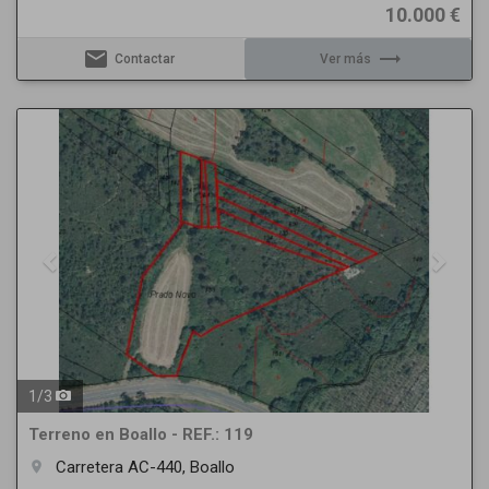
10.000 €
email
trending_flat
Contactar
Ver más
Previous
Next
1
/
3
Terreno en Boallo - REF.: 119
Carretera AC-440, Boallo
room