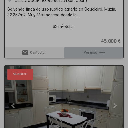
Calle COUCIEIRO, Bardullas (San Xoan)
room
Se vende finca de uso rústico agrario en Coucieiro, Muxía.
32.257m2. Muy fácil acceso desde la ...
2
32 m
Solar
45.000 €
email
trending_flat
Contactar
Ver más
Previous
Next
VENDIDO