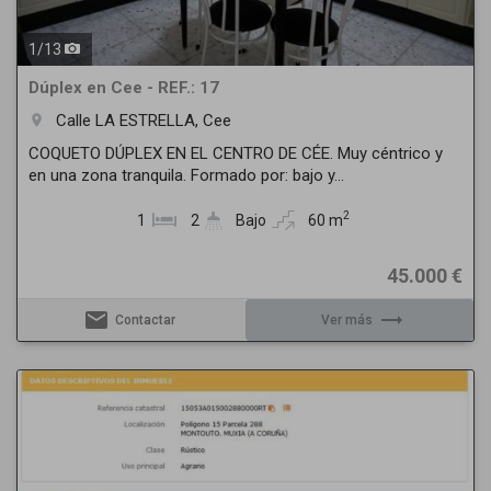
1
/
13
Dúplex en Cee - REF.: 17
Calle LA ESTRELLA, Cee
room
COQUETO DÚPLEX EN EL CENTRO DE CÉE. Muy céntrico y
en una zona tranquila. Formado por: bajo y...
2
1
2
Bajo
60 m
45.000 €
email
trending_flat
Contactar
Ver más
Previous
Next