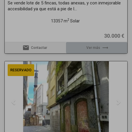
Se vende lote de 5 fincas, todas anexas, y con inmejorable
accesibilidad ya que está a pie de l...
2
13357 m
Solar
30.000 €
email
trending_flat
Contactar
Ver más
Previous
Next
RESERVADO