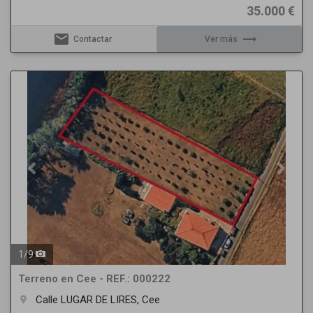
35.000 €
email
trending_flat
Contactar
Ver más
Previous
Next
1
/
9
Terreno en Cee - REF.: 000222
Calle LUGAR DE LIRES, Cee
room