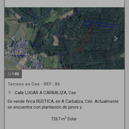
Previous
Next
1
/
4
Terreno en Cee - REF.: 86
Calle LUGAR A CARBALIZA, Cee
room
Se vende finca RÚSTICA, en A Carbaliza, Cée. Actualmente
se encuentra con plantación de pinos y...
2
7267 m
Solar