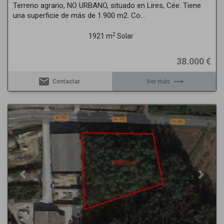
Terreno agrario, NO URBANO, situado en Lires, Cée. Tiene
una superficie de más de 1.900 m2. Co...
2
1921 m
Solar
38.000 €
email
trending_flat
Contactar
Ver más
Previous
Next