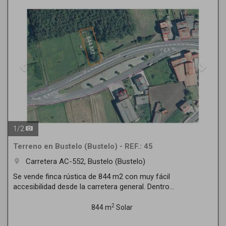
Previous
Next
1
/
2
Terreno en Bustelo (Bustelo) - REF.: 45
Carretera AC-552, Bustelo (Bustelo)
room
Se vende finca rústica de 844 m2 con muy fácil
accesibilidad desde la carretera general. Dentro...
2
844 m
Solar