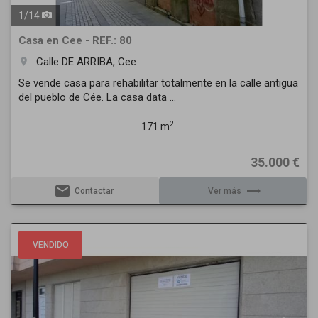
1
/
14
Casa en Cee - REF.: 80
Calle DE ARRIBA, Cee
room
Se vende casa para rehabilitar totalmente en la calle antigua
del pueblo de Cée. La casa data ...
2
171 m
35.000 €
email
trending_flat
Contactar
Ver más
Previous
Next
VENDIDO