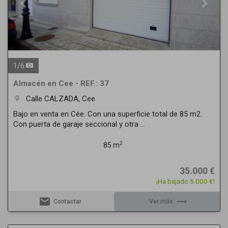
1
/
6
Almacén en Cee - REF.: 37
Calle CALZADA, Cee
room
Bajo en venta en Cée. Con una superficie total de 85 m2.
Con puerta de garaje seccional y otra ...
2
85 m
35.000 €
¡Ha bajado 5.000 €!
email
trending_flat
Contactar
Ver más