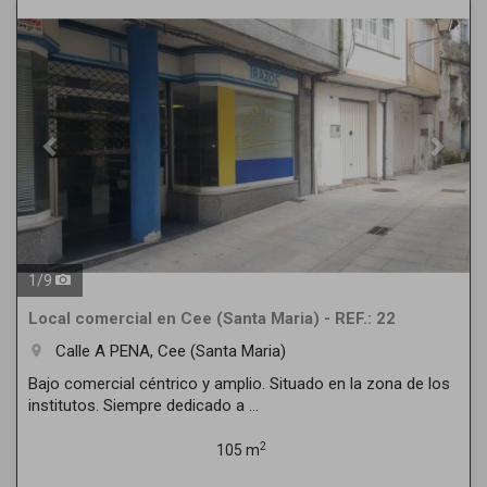
Previous
Next
1
/
9
Local comercial en Cee (Santa Maria) - REF.: 22
Calle A PENA, Cee (Santa Maria)
room
Bajo comercial céntrico y amplio. Situado en la zona de los
institutos. Siempre dedicado a ...
2
105 m