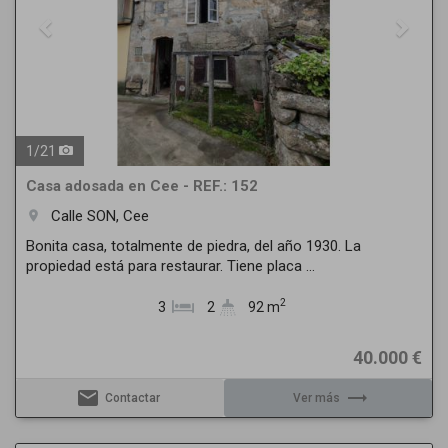
1
/
21
Casa adosada en Cee - REF.: 152
Calle SON, Cee
room
Bonita casa, totalmente de piedra, del año 1930. La
propiedad está para restaurar. Tiene placa ...
2
3
2
92 m
40.000 €
email
trending_flat
Contactar
Ver más