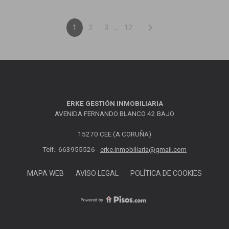
chevron_right
1
2
3
...
12
ERKE GESTIÓN INMOBILIARIA
AVENIDA FERNANDO BLANCO 42 BAJO
15270 CEE (A CORUÑA)
Telf.: 663955526 -
erke.inmobiliaria@gmail.com
MAPA WEB
AVISO LEGAL
POLÍTICA DE COOKIES