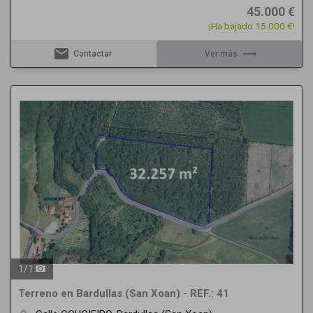
45.000 €
¡Ha bajado 15.000 €!
email
trending_flat
Contactar
Ver más
1
/
1
Terreno en Bardullas (San Xoan) - REF.: 41