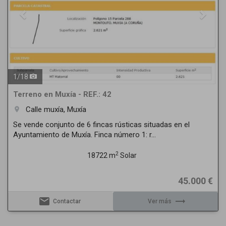
1
/
18
Terreno en Muxía - REF.: 42
Calle muxía, Muxía
room
Se vende conjunto de 6 fincas rústicas situadas en el
Ayuntamiento de Muxía. Finca número 1: r...
2
18722 m
Solar
45.000 €
email
trending_flat
Contactar
Ver más