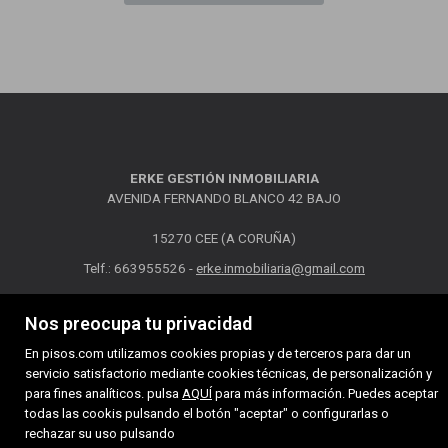
ERKE GESTIÓN INMOBILIARIA
AVENIDA FERNANDO BLANCO 42 BAJO
15270 CEE (A CORUÑA)
Telf.: 663955526 -
erke.inmobiliaria@gmail.com
MAPA WEB
AVISO LEGAL
POLÍTICA DE COOKIES
Nos preocupa tu privacidad
En pisos.com utilizamos cookies propias y de terceros para dar un
servicio satisfactorio mediante cookies técnicas, de personalización y
para fines analíticos. pulsa
AQUÍ
para más información. Puedes aceptar
todas las cookis pulsando el botón "aceptar" o configurarlas o
rechazar su uso pulsando