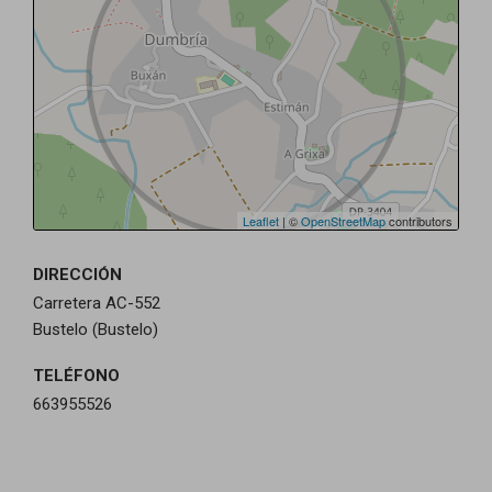
Leaflet
| ©
OpenStreetMap
contributors
DIRECCIÓN
Carretera AC-552
Bustelo (Bustelo)
TELÉFONO
663955526