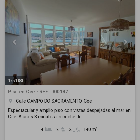
Previous
Next
1
/
51
Piso en Cee - REF.: 000182
Calle CAMPO DO SACRAMENTO, Cee
room
Espectacular y amplio piso con vistas despejadas al mar en
Cée. A unos 3 minutos en coche del ...
2
4
2
2
140 m