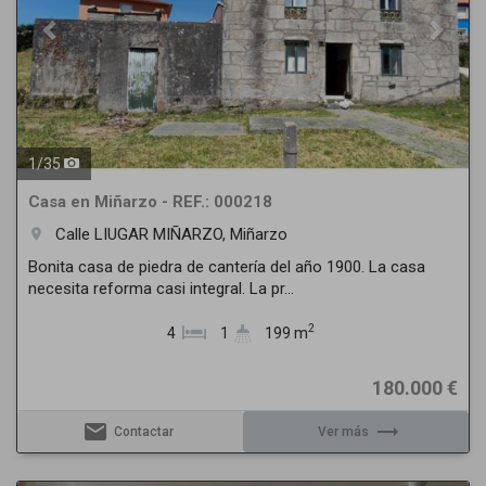
1
/
35
Casa en Miñarzo - REF.: 000218
Calle LIUGAR MIÑARZO, Miñarzo
room
Bonita casa de piedra de cantería del año 1900. La casa
necesita reforma casi integral. La pr...
2
4
1
199 m
180.000 €
email
trending_flat
Contactar
Ver más