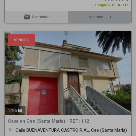
¡Ha bajado 30.000 €!
email
trending_flat
Contactar
Ver más
Previous
Next
VENDIDO
1
/
26
Casa en Cee (Santa Maria) - REF.: 112
Calle BUENAVENTURA CASTRO RIAL, Cee (Santa Maria)
room