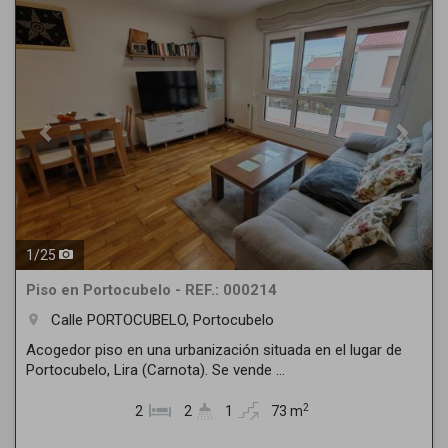
Previous
Next
1
/
25
Piso en Portocubelo - REF.: 000214
Calle PORTOCUBELO, Portocubelo
room
Acogedor piso en una urbanización situada en el lugar de
Portocubelo, Lira (Carnota). Se vende ...
2
2
2
1
73 m