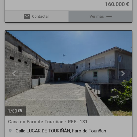
160.000 €
email
trending_flat
Contactar
Ver más
Previous
Next
1
/
80
Casa en Faro de Touriñan - REF.: 131
Calle LUGAR DE TOURIÑÁN, Faro de Touriñan
room