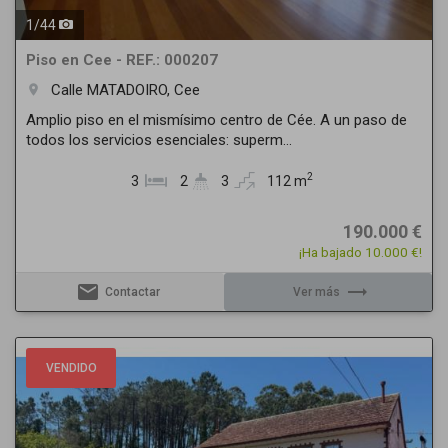
1
/
44
Piso en Cee - REF.: 000207
Calle MATADOIRO, Cee
room
Amplio piso en el mismísimo centro de Cée. A un paso de
todos los servicios esenciales: superm...
2
3
2
3
112 m
190.000 €
¡Ha bajado 10.000 €!
email
trending_flat
Contactar
Ver más
Previous
Next
VENDIDO