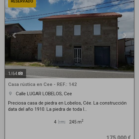
RESERVADO
1
/
64
Casa rústica en Cee - REF.: 142
Calle LUGAR LOBELOS, Cee
room
Preciosa casa de piedra en Lobelos, Cée. La construcción
data del año 1910. La piedra de toda l...
2
4
245 m
175.000 €