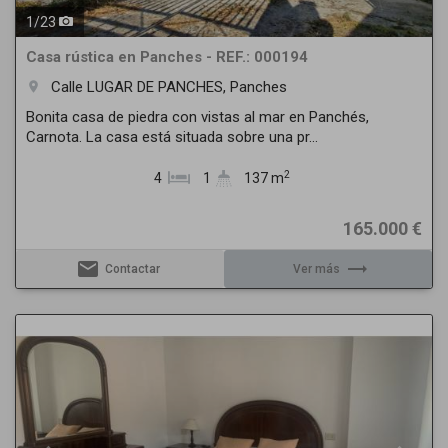
1
/
23
Casa rústica en Panches - REF.: 000194
Calle LUGAR DE PANCHES, Panches
room
Bonita casa de piedra con vistas al mar en Panchés,
Carnota. La casa está situada sobre una pr...
2
4
1
137 m
165.000 €
email
trending_flat
Contactar
Ver más
Previous
Next