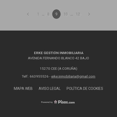
chevron_left
chevron_right
1
...
8
9
10
...
12
ERKE GESTIÓN INMOBILIARIA
AVENIDA FERNANDO BLANCO 42 BAJO
15270 CEE (A CORUÑA)
Telf.: 663955526 -
erke.inmobiliaria@gmail.com
MAPA WEB
AVISO LEGAL
POLÍTICA DE COOKIES