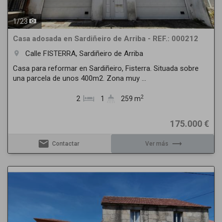
1
/
23
Casa adosada en Sardiñeiro de Arriba - REF.: 000212
Calle FISTERRA, Sardiñeiro de Arriba
room
Casa para reformar en Sardiñeiro, Fisterra. Situada sobre
una parcela de unos 400m2. Zona muy ...
2
2
1
259 m
175.000 €
email
trending_flat
Contactar
Ver más
Previous
Next