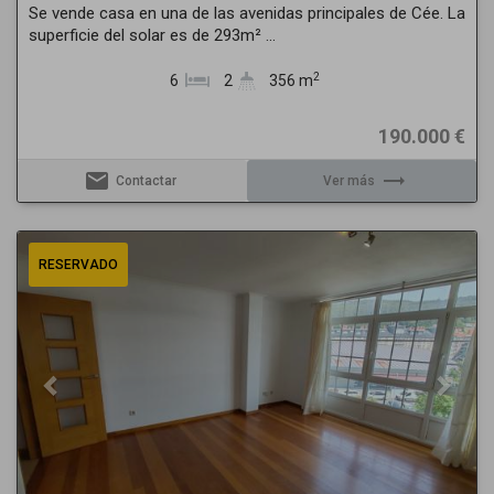
Se vende casa en una de las avenidas principales de Cée. La
superficie del solar es de 293m² ...
2
6
2
356 m
190.000 €
email
trending_flat
Contactar
Ver más
Previous
Next
RESERVADO