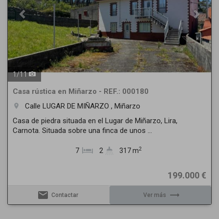
1
/
11
Casa rústica en Miñarzo - REF.: 000180
Calle LUGAR DE MIÑARZO , Miñarzo
room
Casa de piedra situada en el Lugar de Miñarzo, Lira,
Carnota. Situada sobre una finca de unos ...
2
7
2
317 m
199.000 €
email
trending_flat
Contactar
Ver más