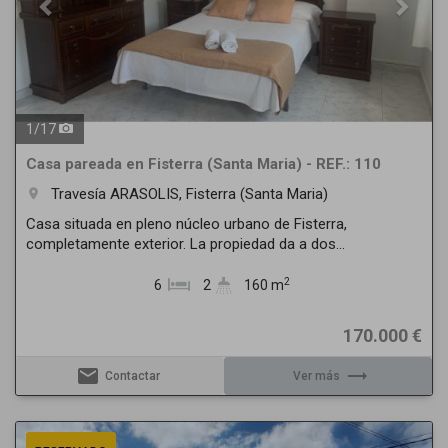
1
/
17
Casa pareada en Fisterra (Santa Maria) - REF.: 110
Travesía ARASOLIS, Fisterra (Santa Maria)
room
Casa situada en pleno núcleo urbano de Fisterra,
completamente exterior. La propiedad da a dos...
2
6
2
160 m
170.000 €
email
trending_flat
Contactar
Ver más
Previous
Next