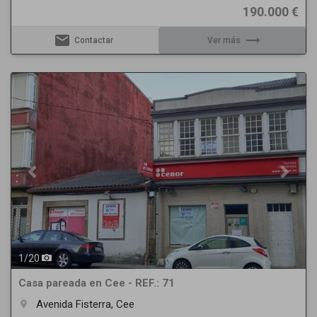
190.000 €
email
trending_flat
Contactar
Ver más
Previous
Next
1
/
20
Casa pareada en Cee - REF.: 71
Avenida Fisterra, Cee
room