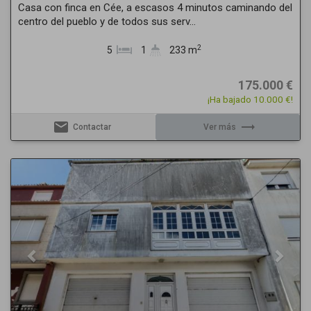
Casa con finca en Cée, a escasos 4 minutos caminando del
centro del pueblo y de todos sus serv...
2
5
1
233 m
175.000 €
¡Ha bajado 10.000 €!
email
trending_flat
Contactar
Ver más
Previous
Next