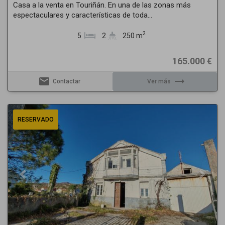
Casa a la venta en Touriñán. En una de las zonas más
espectaculares y características de toda...
2
5
2
250 m
165.000 €
email
trending_flat
Contactar
Ver más
Previous
Next
RESERVADO