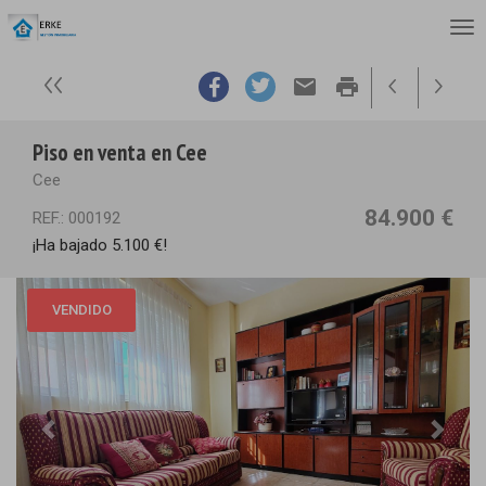
email
print
Piso en venta en Cee
Cee
84.900 €
REF.: 000192
¡Ha bajado 5.100 €!
VENDIDO