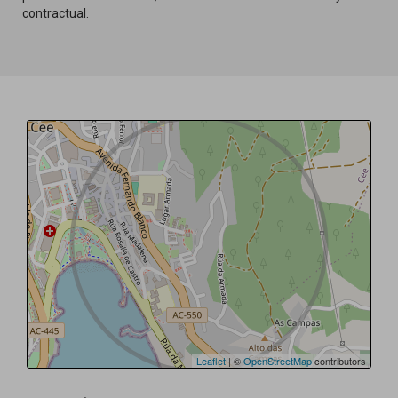
contractual.
Leaflet
| ©
OpenStreetMap
contributors