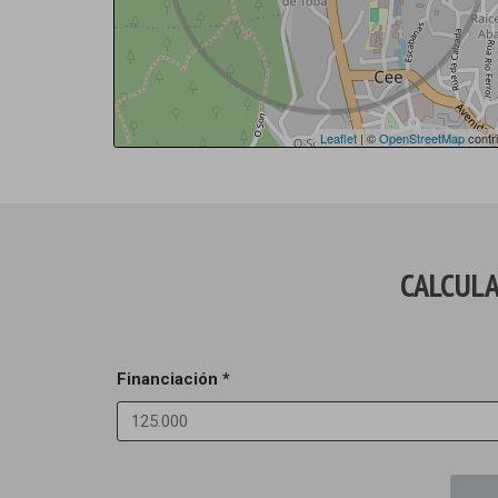
Leaflet
| ©
OpenStreetMap
contri
CALCULA
Financiación *