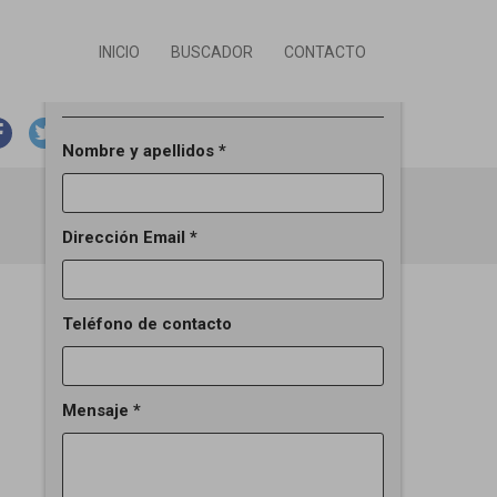
INICIO
BUSCADOR
CONTACTO
Solicitar información del inmueble
email
print
ANTERIOR
SIGUIENTE
Nombre y apellidos *
Dirección Email *
Teléfono de contacto
Mensaje *