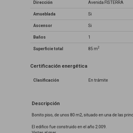
Dirección
Avenida FISTERRA
Amueblada
Si
Ascensor
Si
Baños
1
2
Superficie total
85 m
Certificación energética
Clasificación
En trámite
Descripción
Bonito piso, de unos 80 m2, situado en una de las prin
El edifico fue construido en el año 2.009.
Vistas al mar.