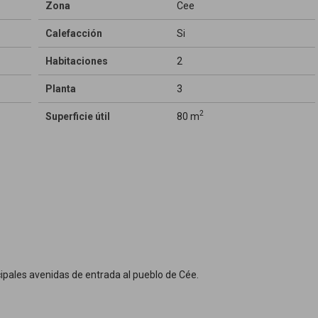
Zona
Cee
Calefacción
Si
Habitaciones
2
Planta
3
2
Superficie útil
80 m
cipales avenidas de entrada al pueblo de Cée.