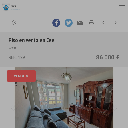
email
print
Piso en venta en Cee
Cee
86.000 €
REF.: 129
VENDIDO