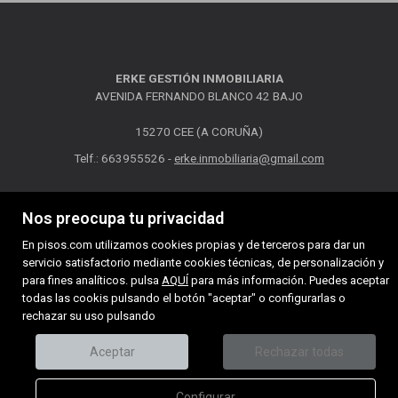
ERKE GESTIÓN INMOBILIARIA
AVENIDA FERNANDO BLANCO 42 BAJO
15270 CEE (A CORUÑA)
Telf.: 663955526 -
erke.inmobiliaria@gmail.com
MAPA WEB
AVISO LEGAL
POLÍTICA DE COOKIES
Nos preocupa tu privacidad
En pisos.com utilizamos cookies propias y de terceros para dar un
servicio satisfactorio mediante cookies técnicas, de personalización y
para fines analíticos. pulsa
AQUÍ
para más información. Puedes aceptar
todas las cookis pulsando el botón "aceptar" o configurarlas o
rechazar su uso pulsando
Aceptar
Rechazar todas
Configurar