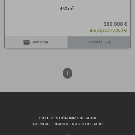
2
460 m
380.000 €
¡Ha bajado 70.000 €!
email
trending_flat
Contactar
Ver más
1
ERKE GESTIÓN INMOBILIARIA
AVENIDA FERNANDO BLANCO 42 BAJO