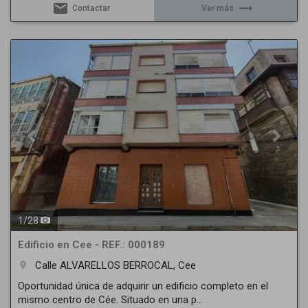
email
trending_flat
Contactar
Ver más
Previous
Next
1
/
28
Edificio en Cee - REF.: 000189
Calle ALVARELLOS BERROCAL, Cee
room
Oportunidad única de adquirir un edificio completo en el
mismo centro de Cée. Situado en una p...