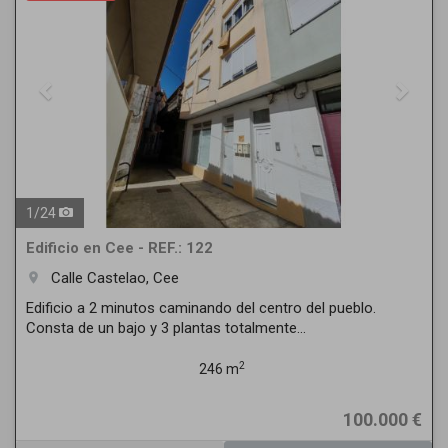
1
/
24
Edificio en Cee - REF.: 122
Calle Castelao, Cee
room
Edificio a 2 minutos caminando del centro del pueblo.
Consta de un bajo y 3 plantas totalmente...
2
246 m
100.000 €