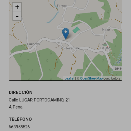
+
-
Leaflet
| ©
OpenStreetMap
contributors
DIRECCIÓN
Calle LUGAR PORTOCAMIÑO, 21
A Pena
TELÉFONO
663955526