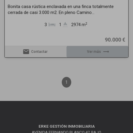
Bonita casa rústica enclavada en una finca totalmente
cerrada de casi 3.000 m2. En pleno Camino...
2
3
1
2974 m
90.000 €
email
trending_flat
Contactar
Ver más
1
ERKE GESTIÓN INMOBILIARIA
AVENIDA FERNANDO BLANCO 42 BAJO