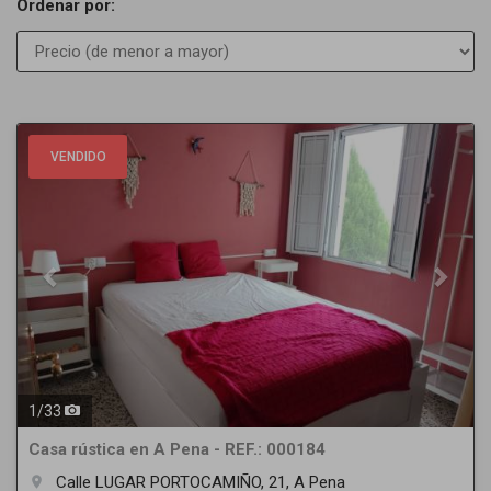
Ordenar por:
Previous
Next
VENDIDO
1
/
33
Casa rústica en A Pena - REF.: 000184
Calle LUGAR PORTOCAMIÑO, 21, A Pena
room