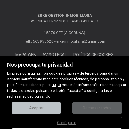
ERKE GESTIÓN INMOBILIARIA
AVENIDA FERNANDO BLANCO 42 BAJO
15270 CEE (A CORUÑA)
Telf.: 663955526 -
erke.inmobiliaria@gmail.com
MAPA WEB
AVISO LEGAL
POLÍTICA DE COOKIES
Nos preocupa tu privacidad
En pisos.com utilizamos cookies propias y de terceros para dar un
servicio satisfactorio mediante cookies técnicas, de personalización y
para fines analíticos. pulsa
AQUÍ
para más información. Puedes aceptar
todas las cookis pulsando el botón "aceptar" o configurarlas o
rechazar su uso pulsando
Aceptar
Rechazar todas
Configurar
call
email
LLAMAR
CONTACTAR