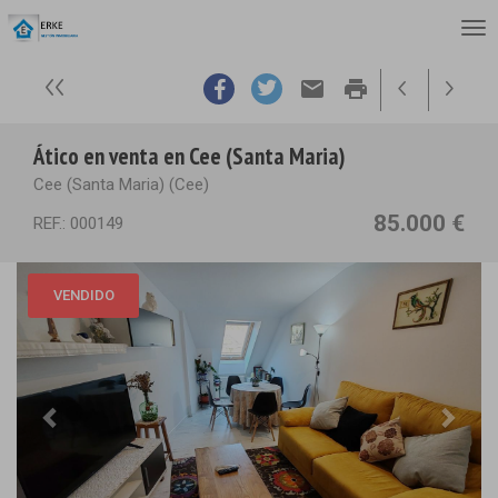
email
print
Ático en venta en Cee (Santa Maria)
Cee (Santa Maria) (Cee)
85.000 €
REF.: 000149
VENDIDO