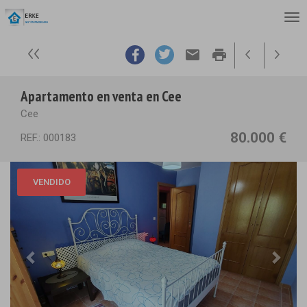
email
print
Apartamento en venta en Cee
Cee
80.000 €
REF.: 000183
VENDIDO