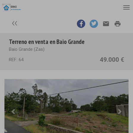
email
print
Terreno en venta en Baio Grande
Baio Grande (Zas)
49.000 €
REF.: 64