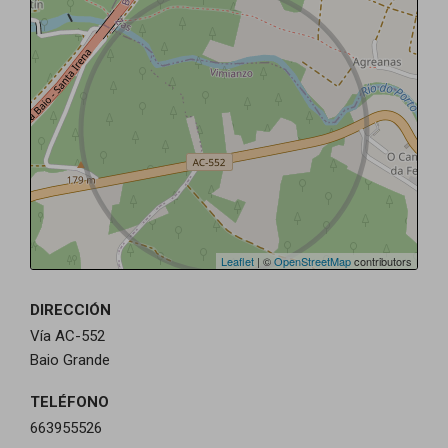
Leaflet
| ©
OpenStreetMap
contributors
DIRECCIÓN
Vía AC-552
Baio Grande
TELÉFONO
663955526