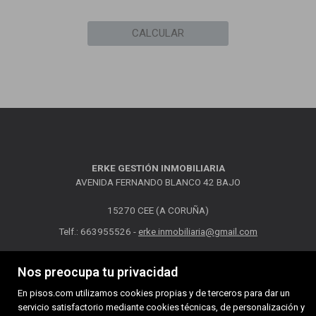
CALCULAR
ERKE GESTIÓN INMOBILIARIA
AVENIDA FERNANDO BLANCO 42 BAJO
15270 CEE (A CORUÑA)
Telf.: 663955526 -
erke.inmobiliaria@gmail.com
MAPA WEB
AVISO LEGAL
POLÍTICA DE COOKIES
Nos preocupa tu privacidad
En pisos.com utilizamos cookies propias y de terceros para dar un
servicio satisfactorio mediante cookies técnicas, de personalización y