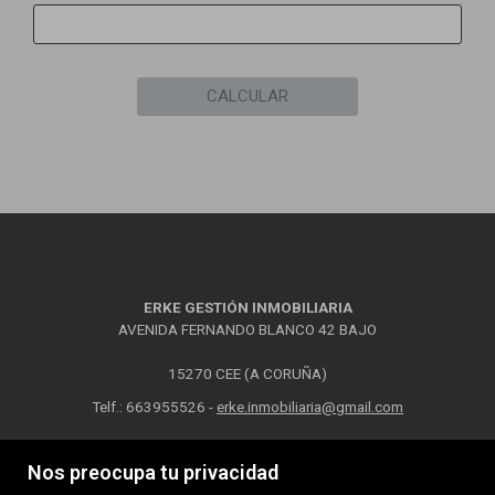
CALCULAR
ERKE GESTIÓN INMOBILIARIA
AVENIDA FERNANDO BLANCO 42 BAJO
15270 CEE (A CORUÑA)
Telf.: 663955526 -
erke.inmobiliaria@gmail.com
MAPA WEB
AVISO LEGAL
POLÍTICA DE COOKIES
Nos preocupa tu privacidad