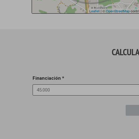
Leaflet
| ©
OpenStreetMap
contri
CALCULA
Financiación *