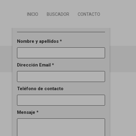
INICIO
BUSCADOR
CONTACTO
Solicitar información del inmueble
email
print
SIGUIENTE
Nombre y apellidos *
Dirección Email *
Teléfono de contacto
Mensaje *