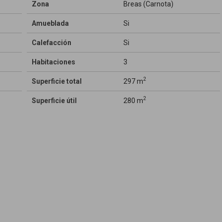
Zona
Breas (Carnota)
Amueblada
Si
Calefacción
Si
Habitaciones
3
2
Superficie total
297 m
2
Superficie útil
280 m