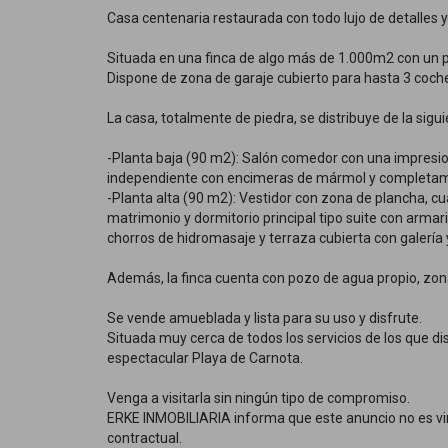
Casa centenaria restaurada con todo lujo de detalles y
Situada en una finca de algo más de 1.000m2 con un p
Dispone de zona de garaje cubierto para hasta 3 coches
La casa, totalmente de piedra, se distribuye de la sig
-Planta baja (90 m2): Salón comedor con una impresion
independiente con encimeras de mármol y completame
-Planta alta (90 m2): Vestidor con zona de plancha, 
matrimonio y dormitorio principal tipo suite con arm
chorros de hidromasaje y terraza cubierta con galería y 
Además, la finca cuenta con pozo de agua propio, zon
Se vende amueblada y lista para su uso y disfrute.
Situada muy cerca de todos los servicios de los que di
espectacular Playa de Carnota.
Venga a visitarla sin ningún tipo de compromiso.
ERKE INMOBILIARIA informa que este anuncio no es vin
contractual.