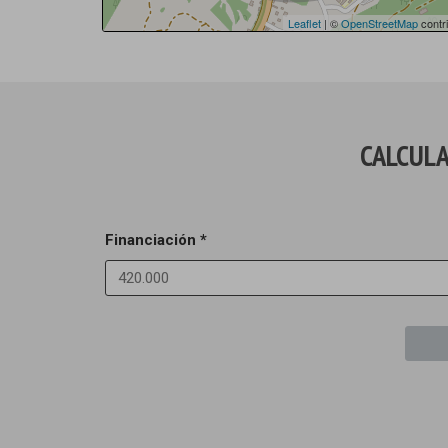
Leaflet
| ©
OpenStreetMap
contri
CALCULA
Financiación *