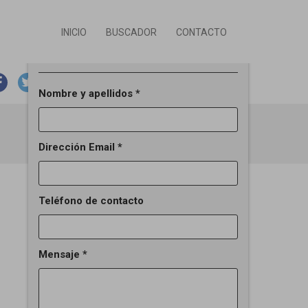
INICIO
BUSCADOR
CONTACTO
Solicitar información del inmueble
email
print
ANTERIOR
SIGUIENTE
Nombre y apellidos *
Dirección Email *
Teléfono de contacto
Mensaje *