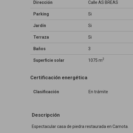
Dirección
Calle AS BREAS
Parking
Si
Jardín
Si
Terraza
Si
Baños
3
2
Superficie solar
1075 m
Certificación energética
Clasificación
En trámite
Descripción
Espectacular casa de piedra restaurada en Carnota.