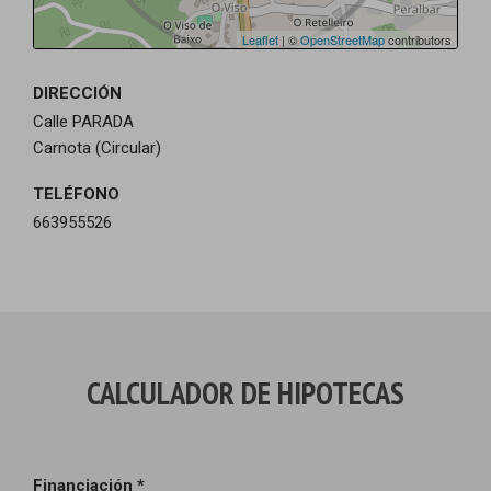
Leaflet
| ©
OpenStreetMap
contributors
DIRECCIÓN
Calle PARADA
Carnota (Circular)
TELÉFONO
663955526
CALCULADOR DE HIPOTECAS
Financiación *