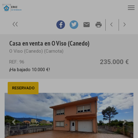
email
print
Casa en venta en O Viso (Canedo)
O Viso (Canedo) (Carnota)
235.000 €
REF.: 96
¡Ha bajado 10.000 €!
RESERVADO