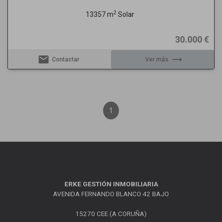
2
13357 m
Solar
30.000 €
email
trending_flat
Contactar
Ver más
1
ERKE GESTIÓN INMOBILIARIA
AVENIDA FERNANDO BLANCO 42 BAJO
15270 CEE (A CORUÑA)