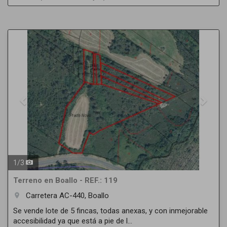
Previous
Next
1
/
3
Terreno en Boallo - REF.: 119
Carretera AC-440, Boallo
room
Se vende lote de 5 fincas, todas anexas, y con inmejorable
accesibilidad ya que está a pie de l...