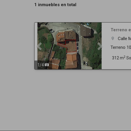
1 inmuebles en total
Previous
Next
Terreno e
Calle
room
Terreno 10
2
312 m
So
1
/
4