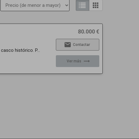
80.000 €
email
Contactar
asco histórico. P...
trending_flat
Ver más