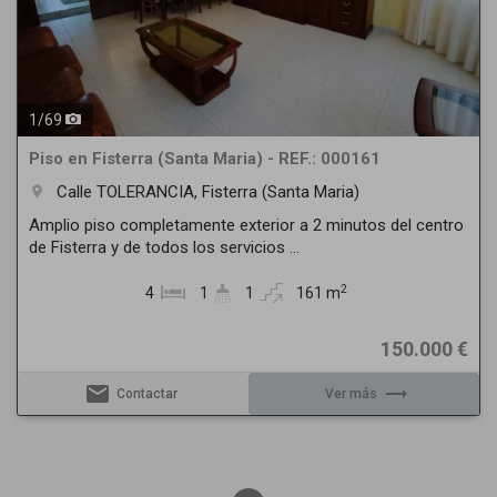
1
/
69
Piso en Fisterra (Santa Maria) - REF.: 000161
Calle TOLERANCIA, Fisterra (Santa Maria)
room
Amplio piso completamente exterior a 2 minutos del centro
de Fisterra y de todos los servicios ...
2
4
1
1
161 m
150.000 €
email
trending_flat
Contactar
Ver más