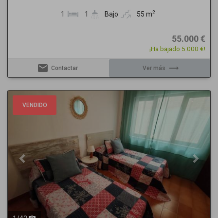
2
1
1
Bajo
55 m
55.000 €
¡Ha bajado 5.000 €!
email
trending_flat
Contactar
Ver más
Previous
Next
VENDIDO