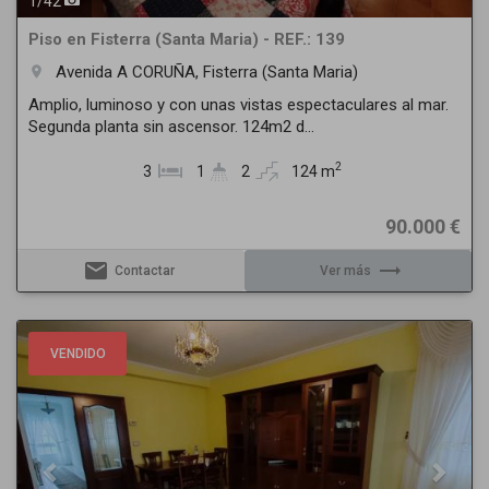
1
/
42
Piso en Fisterra (Santa Maria) - REF.: 139
Avenida A CORUÑA, Fisterra (Santa Maria)
room
Amplio, luminoso y con unas vistas espectaculares al mar.
Segunda planta sin ascensor. 124m2 d...
2
3
1
2
124 m
90.000 €
email
trending_flat
Contactar
Ver más
Previous
Next
VENDIDO