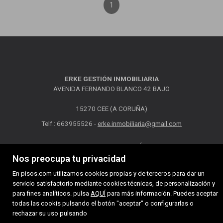
1
ERKE GESTIÓN INMOBILIARIA
AVENIDA FERNANDO BLANCO 42 BAJO
15270 CEE (A CORUÑA)
Telf.: 663955526 -
erke.inmobiliaria@gmail.com
MAPA WEB
AVISO LEGAL
POLÍTICA DE COOKIES
Nos preocupa tu privacidad
En pisos.com utilizamos cookies propias y de terceros para dar un
servicio satisfactorio mediante cookies técnicas, de personalización y
para fines analíticos. pulsa
AQUÍ
para más información. Puedes aceptar
todas las cookis pulsando el botón "aceptar" o configurarlas o
rechazar su uso pulsando