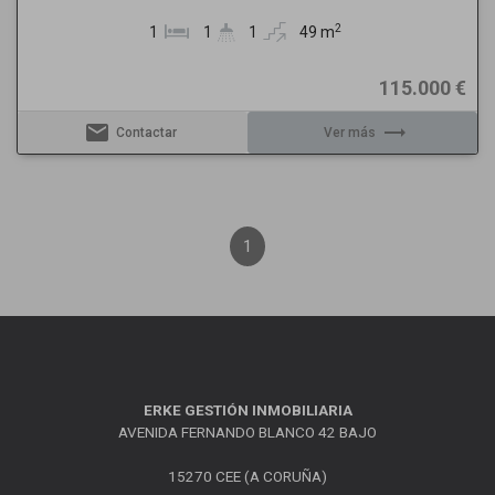
2
1
1
1
49 m
115.000 €
email
trending_flat
Contactar
Ver más
1
ERKE GESTIÓN INMOBILIARIA
AVENIDA FERNANDO BLANCO 42 BAJO
15270 CEE (A CORUÑA)