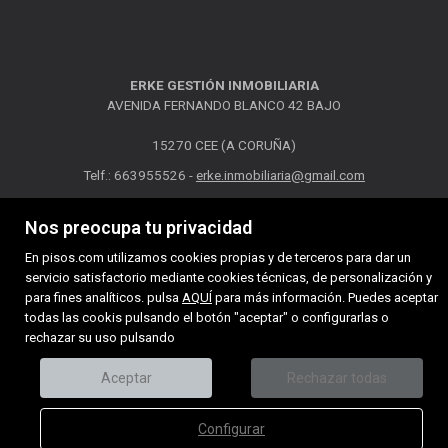
ERKE GESTIÓN INMOBILIARIA
AVENIDA FERNANDO BLANCO 42 BAJO
15270 CEE (A CORUÑA)
Telf.: 663955526 -
erke.inmobiliaria@gmail.com
MAPA WEB
AVISO LEGAL
POLÍTICA DE COOKIES
Nos preocupa tu privacidad
En pisos.com utilizamos cookies propias y de terceros para dar un
servicio satisfactorio mediante cookies técnicas, de personalización y
para fines analíticos. pulsa
AQUÍ
para más información. Puedes aceptar
todas las cookis pulsando el botón "aceptar" o configurarlas o
rechazar su uso pulsando
Aceptar
Rechazar todas
Configurar