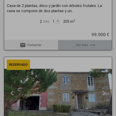
Casa de 2 plantas, ático y jardín con árboles frutales. La
casa se compone de dos plantas y un...
2
2
1
205 m
99.900 €
email
trending_flat
Contactar
Ver más
Previous
Next
RESERVADO