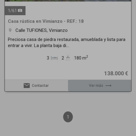
1
/
61
Casa rústica en Vimianzo - REF.: 18
Calle TUFIONES, Vimianzo
room
Preciosa casa de piedra restaurada, amueblada y lista para
entrar a vivir. La planta baja di...
2
3
2
180 m
138.000 €
email
trending_flat
Contactar
Ver más
1