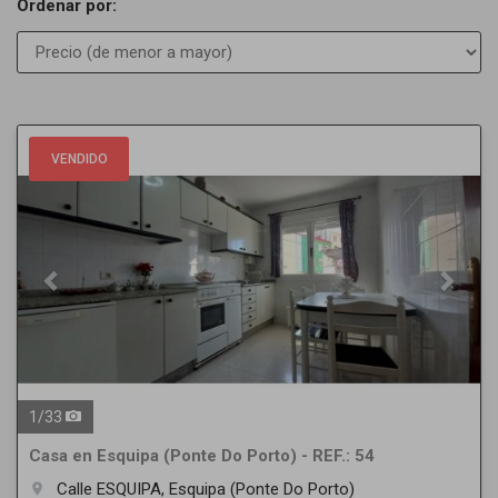
Ordenar por:
Previous
Next
VENDIDO
1
/
33
Casa en Esquipa (Ponte Do Porto) - REF.: 54
Calle ESQUIPA, Esquipa (Ponte Do Porto)
room