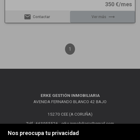
350 €/mes
email
trending_flat
Contactar
Ver más
1
ERKE GESTIÓN INMOBILIARIA
AVENIDA FERNANDO BLANCO 42 BAJO
15270 CEE (A CORUÑA)
Telf.: 663955526 -
erke.inmobiliaria@gmail.com
Nos preocupa tu privacidad
MAPA WEB
AVISO LEGAL
POLÍTICA DE COOKIES