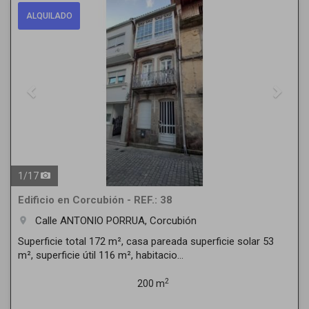
Previous
Next
ALQUILADO
1
/
17
Edificio en Corcubión - REF.: 38
Calle ANTONIO PORRUA, Corcubión
room
Superficie total 172 m², casa pareada superficie solar 53
m², superficie útil 116 m², habitacio...
2
200 m